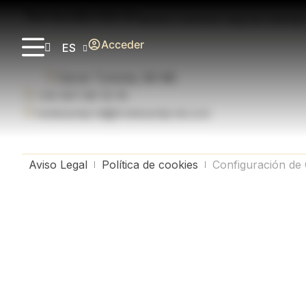
Newsletter
Recibe nuestras mejores ofertas
Acceder
ES
Carrer Turisme, 80-88
+34 937 66 19 19
hotelsantjordi@hotelsantjordi.com
Aviso Legal
Política de cookies
Configuración de