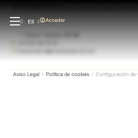
Newsletter
Recibe nuestras mejores ofertas
Acceder
ES
Carrer Turisme, 80-88
+34 937 66 19 19
hotelsantjordi@hotelsantjordi.com
Aviso Legal
Política de cookies
Configuración de